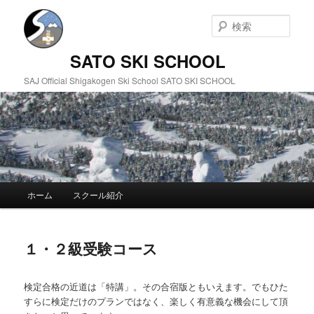
検
索
SATO SKI SCHOOL
SAJ Official Shigakogen Ski School SATO SKI SCHOOL
メインメニュー
ホーム
スクール紹介
メインコンテンツへ移動
サブコンテンツへ移動
１・２級受験コース
検定合格の近道は「特講」。その合宿版ともいえます。でもひた
すらに検定だけのプランではなく、楽しく有意義な機会にして頂