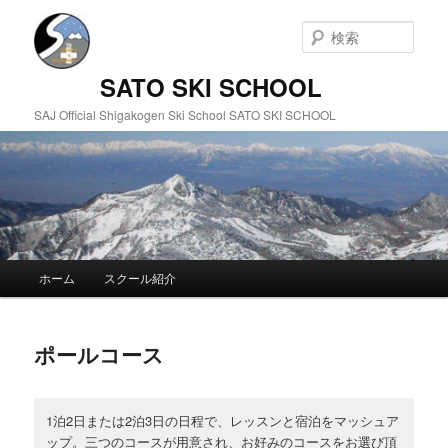
検
索
SATO SKI SCHOOL
SAJ Official Shigakogen Ski School SATO SKI SCHOOL
メインメニュー
ホーム
スクール紹介
メインコンテンツへ移動
サブコンテンツへ移動
ポールコース
1泊2日または2泊3日の日程で、レッスンと宿泊をマッシュア
ップ。三つのコースが用意され、お好みのコースをお選び頂