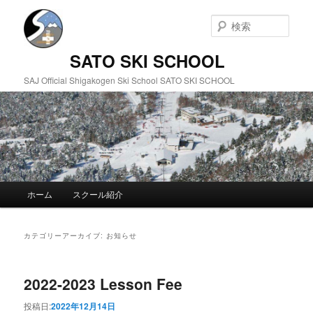
検
索
SATO SKI SCHOOL
SAJ Official Shigakogen Ski School SATO SKI SCHOOL
メインメニュー
ホーム
スクール紹介
メインコンテンツへ移動
サブコンテンツへ移動
カテゴリーアーカイブ:
お知らせ
2022-2023 Lesson Fee
投稿日:
2022年12月14日